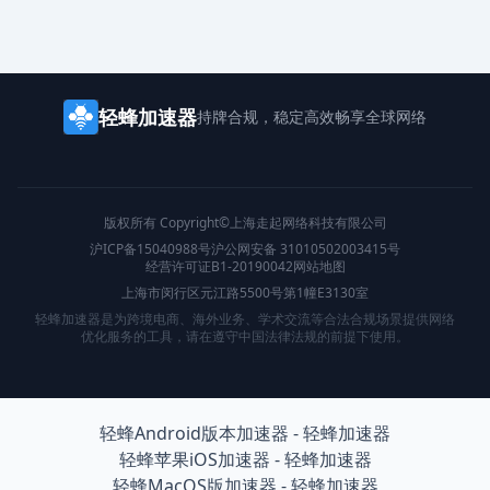
轻蜂加速器
持牌合规，稳定高效
畅享全球网络
版权所有 Copyright©上海走起网络科技有限公司
沪ICP备15040988号
沪公网安备 31010502003415号
经营许可证B1-20190042
网站地图
上海市闵行区元江路5500号第1幢E3130室
轻蜂加速器是为跨境电商、海外业务、学术交流等合法合规场景提供网络
优化服务的工具，请在遵守中国法律法规的前提下使用。
轻蜂Android版本加速器 - 轻蜂加速器
轻蜂苹果iOS加速器 - 轻蜂加速器
轻蜂MacOS版加速器 - 轻蜂加速器